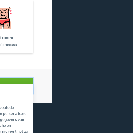
komen
piermassa
zoals de
e personaliseren
nsgegevens van
sche en
er moment net zo