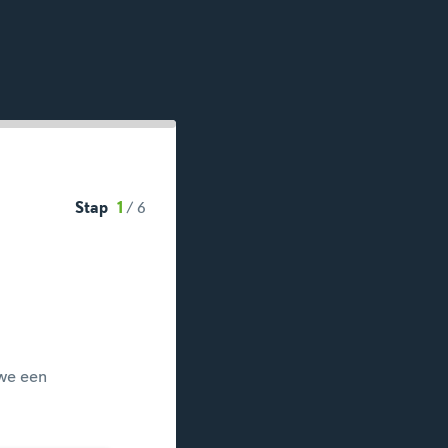
Stap
1
/
6
we een