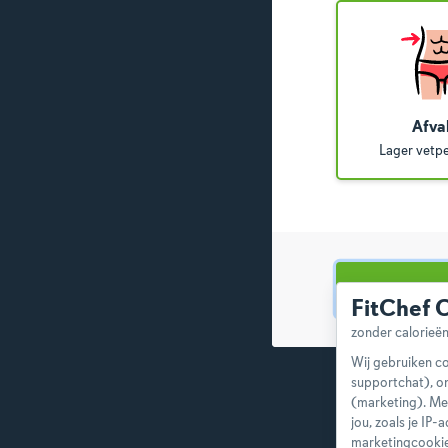
Afva
Lager vetp
FitChef 
Wij gebruiken co
supportchat), o
(marketing). Me
jou, zoals je IP
marketingcookie